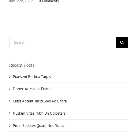
July 31st, 2012
|
0 Comments
J
Search
for:
Recent Posts
Praesent Et Urna Turpis
Donec At Mauris Enims
Class Aptent Taciti Soci Ad Litora
Nullam Vitae Nibh Un Odiosters
Proin Sodales Quam Nec Sollicit