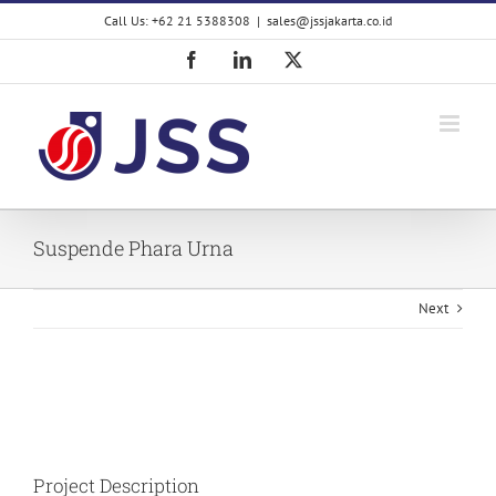
Skip
Call Us: +62 21 5388308
|
sales@jssjakarta.co.id
to
content
Facebook
LinkedIn
X
Suspende Phara Urna
Next
View
Larger
Image
Project Description