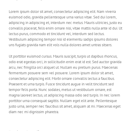
Lorem ipsum dolor sit amet, consectetur adipiscing elit. Nam viverra
euismod odio, gravida pellentesque urna varius vitae. Sed dui lorem,
adipiscing in adipiscing et, interdum nec metus. Mauris ultricies, justo eu
convallis placerat, felis enim ornare nisi, vitae mattis nulla ante id dui. Ut
lectus purus, commodo et tincidunt vel, interdum sed lectus.
Vestibulum adipiscing tempor nisi id elementu sadips ipsums dolores
uns fugiats gravida nam elit vols nulla dolores amet untras sitsers.
Ut porttitor euismod cursus. Mauris suscipit, turpis ut dapibus rhoncus,
odio erat egestas orci, in sollicitudin enim erat id est. Sed auctor gravida
arcu, nec fringilla orci aliquet ut. Nullam eu pretium purus. Maecenas
fermentum posuere sem vel posuere. Lorem ipsum dolor sit amet,
consectetur adipiscing elit. Morbi ornare convallis lectus a faucibus.
Praesent et urna turpis. Fusce tincidunt augue in velit tincidunt sed
tempor felis porta. Nunc sodales, metus ut vestibulum ornare, est
magna laoreet lectus, ut adipiscing massa odio sed turpis. In nec lorem
porttitor urna consequat sagittis. Nullam eget elit ante. Pellentesque
justo urna, semper nec faucibus sit amet, aliquam at mi. Maecenas eget
diam nec mi dignissim pharetra.