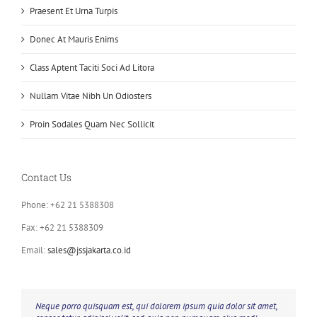
Praesent Et Urna Turpis
Donec At Mauris Enims
Class Aptent Taciti Soci Ad Litora
Nullam Vitae Nibh Un Odiosters
Proin Sodales Quam Nec Sollicit
Contact Us
Phone: +62 21 5388308
Fax: +62 21 5388309
Email:
sales@jssjakarta.co.id
Neque porro quisquam est, qui dolorem ipsum quia dolor sit amet,
Aliquam erat volutpat. Quisque at est id ligula facilisis laoreet eget