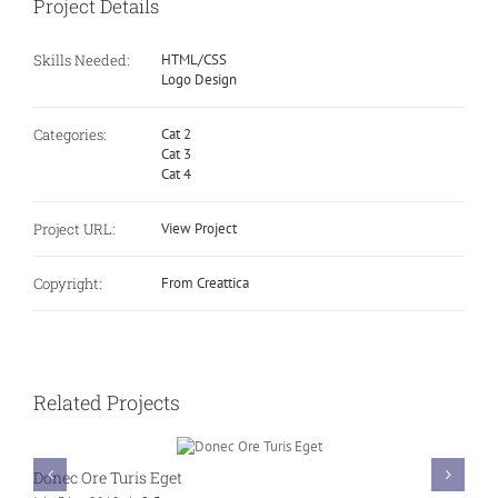
Project Details
Skills Needed:
HTML/CSS
Logo Design
Categories:
Cat 2
Cat 3
Cat 4
Project URL:
View Project
Copyright:
From Creattica
Related Projects
Donec Ore Turis Eget
P