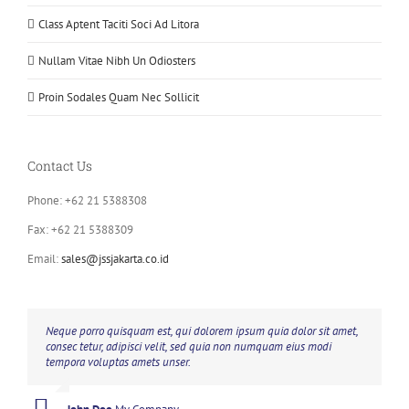
Class Aptent Taciti Soci Ad Litora
Nullam Vitae Nibh Un Odiosters
Proin Sodales Quam Nec Sollicit
Contact Us
Phone: +62 21 5388308
Fax: +62 21 5388309
Email:
sales@jssjakarta.co.id
Neque porro quisquam est, qui dolorem ipsum quia dolor sit amet,
Aliquam erat volutpat. Quisque at est id ligula facilisis laoreet eget
consec tetur, adipisci velit, sed quia non numquam eius modi
pulvinar nibh. Suspendisse at ultrices dui. Curabitur ac felis arcu
tempora voluptas amets unser.
sadips ipsums fugiats nemis.