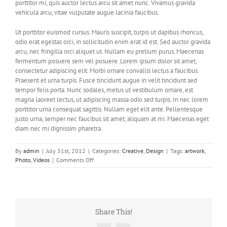
porttitor mi, quis auctor lectus arcu sit amet nunc. Vivamus gravida
vehicula arcu, vitae vulputate augue lacinia faucibus.
Ut porttitor euismod cursus. Mauris suscipit, turpis ut dapibus rhoncus,
odio erat egestas orci, in sollicitudin enim erat id est. Sed auctor gravida
arcu, nec fringilla orci aliquet ut. Nullam eu pretium purus. Maecenas
fermentum posuere sem vel posuere. Lorem ipsum dolor sit amet,
consectetur adipiscing elit. Morbi ornare convallis lectus a faucibus.
Praesent et urna turpis. Fusce tincidunt augue in velit tincidunt sed
tempor felis porta. Nunc sodales, metus ut vestibulum ornare, est
magna laoreet lectus, ut adipiscing massa odio sed turpis. In nec lorem
porttitor urna consequat sagittis. Nullam eget elit ante. Pellentesque
justo urna, semper nec faucibus sit amet, aliquam at mi. Maecenas eget
diam nec mi dignissim pharetra.
By
admin
|
July 31st, 2012
|
Categories:
Creative
,
Design
|
Tags:
artwork
,
on
Photo
,
Videos
|
Comments Off
Donec
At
Mauris
Enims
Share This!