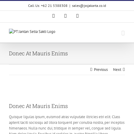
Skip
Call Us: +62 21 5388308
|
sales@jssjakarta.co.id
to
content
Facebook
LinkedIn
X
Donec At Mauris Enims
Previous
Next
View
Larger
Donec At Mauris Enims
Image
Quisque ligulas ipsum, euismod atras vulputate iltricies etri elit. Class
aptent taciti sociosqu ad litora torquent per conubia nostra, per inceptos
himenaeos. Nulla nunc dui, tristique in semper vel, congue sed ligula.
Nam dolor ligula, faucibus id sodales in, auctor fringilla libero.