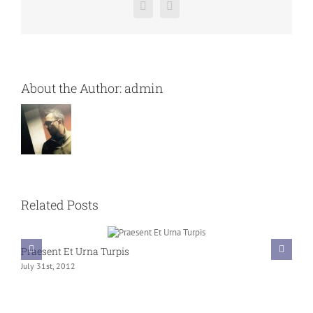
Facebook
LinkedIn
About the Author:
admin
Related Posts
Praesent Et Urna Turpis
C
July 31st, 2012
J