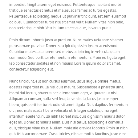
imperdiet fringilla sem eget euismod. Pellentesque habitant morbi
tristique senectus et netus et malesuada fames ac turpis egestas.
Pellentesque adipiscing, neque ut pulvinar tincidunt, est sem euismod
odio, eu ullamcorper turpis nisl sit amet velit. Nullam vitae nibh odio,
non scelerisque nibh. Vestibulum ut est augue, in varius purus.
Proin dictum lobortis justo at pretium. Nunc malesuada ante sit amet
purus ornare pulvinar. Donec suscipit dignissim ipsum at euismod.
Curabitur malesuada lorem sed metus adipiscing in vehicula quam
commodo. Sed porttitor elementum elementum. Proin eu ligula eget
leo consectetur sodales et non mauris. Lorem ipsum dolor sit amet,
consectetur adipiscing elit.
Nunc tincidunt, elit non cursus euismod, lacus augue ornare metus,
egestas imperdiet nulla nisl quis mauris. Suspendisse a pharetra urna.
Morbi dui lectus, pharetra nec elementum eget, vulputate ut nisi.
Aliquam accumsan, nulla sed feugiat vehicula, lacus justo semper
libero, quis porttitor turpis odio sit amet ligula. Duis dapibus fermentum
orci, nec malesuada libero vehicula ut. Integer sodales, urna eget
interdum eleifend, nulla nibh laoreet nisl, quis dignissim mauris dolor
eget mi. Donec at mauris enim. Duis nisi tellus, adipiscing a convallis
quis, tristique vitae risus. Nullam molestie gravida lobortis. Proin ut nibh
quis felis auctor ornare. Cras ultricies, nibh at mollis faucibus, justo eros