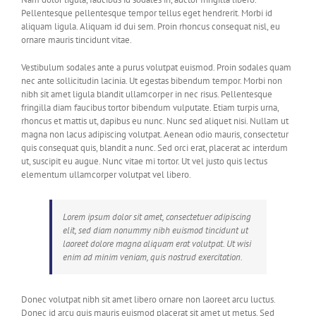
Pellentesque pellentesque tempor tellus eget hendrerit. Morbi id
aliquam ligula. Aliquam id dui sem. Proin rhoncus consequat nisl, eu
ornare mauris tincidunt vitae.
Vestibulum sodales ante a purus volutpat euismod. Proin sodales quam
nec ante sollicitudin lacinia. Ut egestas bibendum tempor. Morbi non
nibh sit amet ligula blandit ullamcorper in nec risus. Pellentesque
fringilla diam faucibus tortor bibendum vulputate. Etiam turpis urna,
rhoncus et mattis ut, dapibus eu nunc. Nunc sed aliquet nisi. Nullam ut
magna non lacus adipiscing volutpat. Aenean odio mauris, consectetur
quis consequat quis, blandit a nunc. Sed orci erat, placerat ac interdum
ut, suscipit eu augue. Nunc vitae mi tortor. Ut vel justo quis lectus
elementum ullamcorper volutpat vel libero.
Lorem ipsum dolor sit amet, consectetuer adipiscing
elit, sed diam nonummy nibh euismod tincidunt ut
laoreet dolore magna aliquam erat volutpat. Ut wisi
enim ad minim veniam, quis nostrud exercitation.
Donec volutpat nibh sit amet libero ornare non laoreet arcu luctus.
Donec id arcu quis mauris euismod placerat sit amet ut metus. Sed